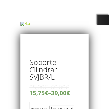
Soporte
Cilindrar
SVJBR/L
35,00€
–
60,00€
15,75€
–
39,00€