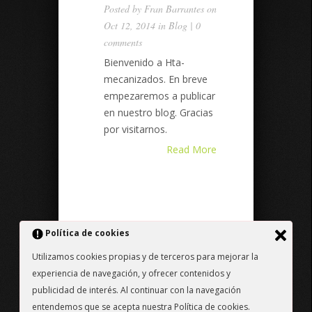
Posted by
Fran Barrantes
on
Oct 12, 2014 in
Blog
|
0
comments
Bienvenido a Hta-
mecanizados. En breve
empezaremos a publicar
en nuestro blog. Gracias
por visitarnos.
Read More
Política de cookies
Utilizamos cookies propias y de terceros para mejorar la
experiencia de navegación, y ofrecer contenidos y
Designed by
Web3.0
| Powered by
Trade
publicidad de interés. Al continuar con la navegación
Fair, S.L.
entendemos que se acepta nuestra Política de cookies.