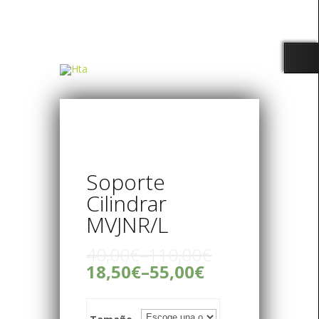
Soporte
Cilindrar
MVJNR/L
40,00€
–
110,00€
18,50€
–
55,00€