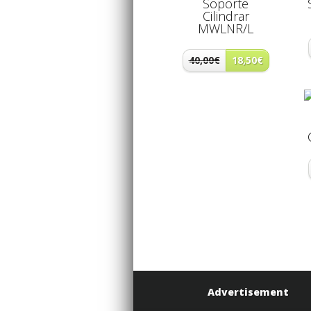
Soporte
Cilindrar
MWLNR/L
40,00€
18,50€
Advertisement