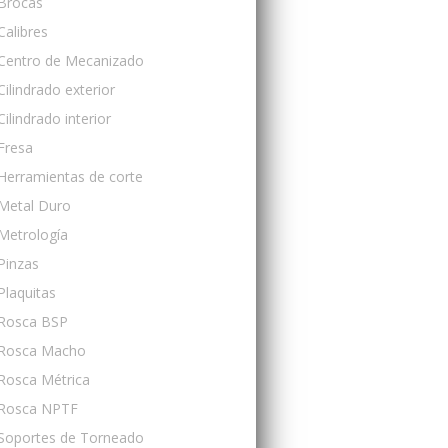
Brocas
Calibres
Centro de Mecanizado
Cilindrado exterior
Cilindrado interior
Fresa
Herramientas de corte
Metal Duro
Metrología
Pinzas
Plaquitas
Rosca BSP
Rosca Macho
Rosca Métrica
Rosca NPTF
Soportes de Torneado