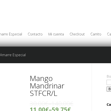
arre Especial
Contacto
Mi cuenta
Checkout
Carrito
Ca
Amarre Especial
Mango
Bu
Mandrinar
STFCR/L
30,00€
–
140,00€
Ca
11,00€
–
59,75€