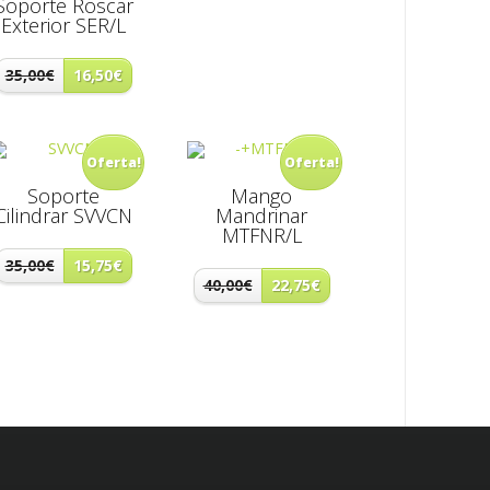
Soporte Roscar
Exterior SER/L
35,00€
16,50€
Oferta!
Oferta!
Soporte
Mango
Cilindrar SVVCN
Mandrinar
MTFNR/L
35,00€
15,75€
40,00€
22,75€