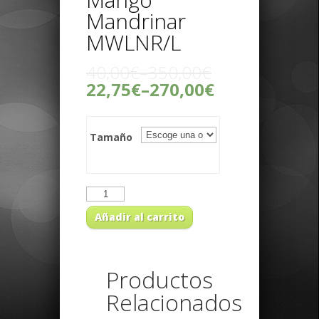
Mandrinar
MWLNR/L
40,00€
–
350,00€
22,75€
–
270,00€
Tamaño
Añadir al carrito
Productos
Relacionados