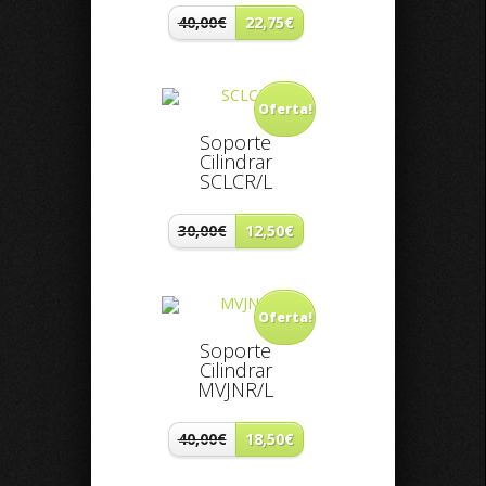
40,00€
22,75€
Oferta!
Soporte
Cilindrar
SCLCR/L
30,00€
12,50€
Oferta!
Soporte
Cilindrar
MVJNR/L
40,00€
18,50€