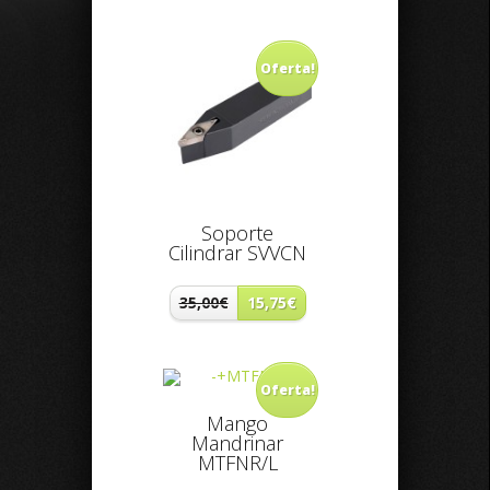
Oferta!
Soporte
Cilindrar SVVCN
35,00€
15,75€
Oferta!
Mango
Mandrinar
MTFNR/L